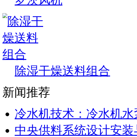
除湿干燥送料组合
新闻推荐
冷水机技术：冷水机水
中央供料系统设计安装