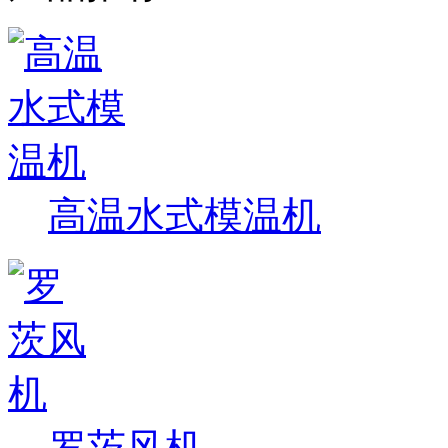
高温水式模温机
罗茨风机