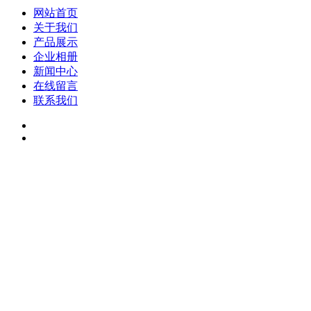
网站首页
关于我们
产品展示
企业相册
新闻中心
在线留言
联系我们