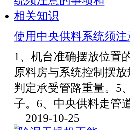
使用中央供料系统须注
1、机台准确摆放位置
原料房与系统控制摆放
判定承受管路重量。5
子。6、中央供料走管道，
2019-10-25